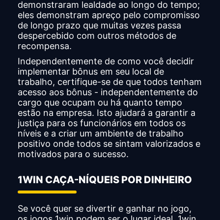
demonstraram lealdade ao longo do tempo;
eles demonstram apreço pelo compromisso
de longo prazo que muitas vezes passa
despercebido com outros métodos de
recompensa.
Independentemente de como você decidir
implementar bônus em seu local de
trabalho, certifique-se de que todos tenham
acesso aos bônus - independentemente do
cargo que ocupam ou há quanto tempo
estão na empresa. Isto ajudará a garantir a
justiça para os funcionários em todos os
níveis e a criar um ambiente de trabalho
positivo onde todos se sintam valorizados e
motivados para o sucesso.
1WIN CAÇA-NÍQUEIS POR DINHEIRO
Se você quer se divertir e ganhar no jogo,
os jogos 1win podem ser o lugar ideal. 1win