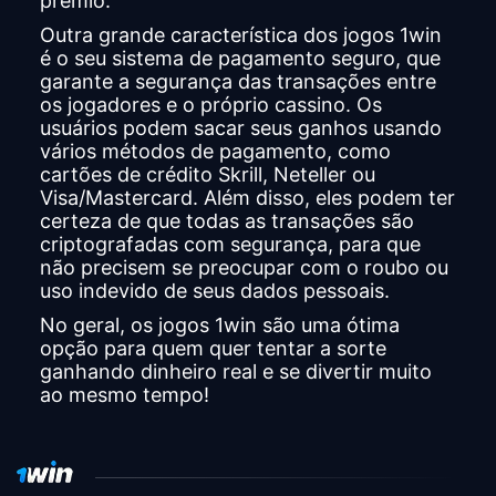
prêmio.
Outra grande característica dos jogos 1win
é o seu sistema de pagamento seguro, que
garante a segurança das transações entre
os jogadores e o próprio cassino. Os
usuários podem sacar seus ganhos usando
vários métodos de pagamento, como
cartões de crédito Skrill, Neteller ou
Visa/Mastercard. Além disso, eles podem ter
certeza de que todas as transações são
criptografadas com segurança, para que
não precisem se preocupar com o roubo ou
uso indevido de seus dados pessoais.
No geral, os jogos 1win são uma ótima
opção para quem quer tentar a sorte
ganhando dinheiro real e se divertir muito
ao mesmo tempo!