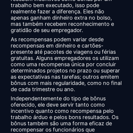
trabalho bem executado, isso pode
realmente fazer a diferença. Eles não
apenas ganham dinheiro extra no bolso,
mas também recebem reconhecimento e
gratidão de seu empregador.
As recompensas podem variar desde
recompensas em dinheiro e cartões-
presente até pacotes de viagens ou férias
gratuitas. Alguns empregadores os utilizam
como uma recompensa única por concluir
determinados projetos no prazo ou superar
as expectativas nas tarefas; outros emitem
bônus com mais regularidade, como no final
de cada trimestre ou ano.
Independentemente do tipo de bônus
oferecido, ele deve servir tanto como
incentivo quanto como recompensa pelo
trabalho árduo e pelos bons resultados. Os
bônus também são uma forma eficaz de
recompensar os funcionários que