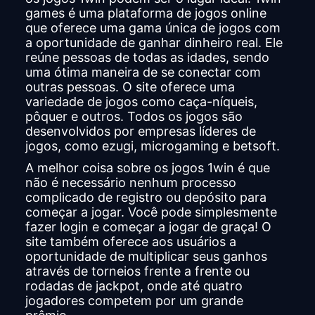
games é uma plataforma de jogos online
que oferece uma gama única de jogos com
a oportunidade de ganhar dinheiro real. Ele
reúne pessoas de todas as idades, sendo
uma ótima maneira de se conectar com
outras pessoas. O site oferece uma
variedade de jogos como caça-níqueis,
pôquer e outros. Todos os jogos são
desenvolvidos por empresas líderes de
jogos, como ezugi, microgaming e betsoft.
A melhor coisa sobre os jogos 1win é que
não é necessário nenhum processo
complicado de registro ou depósito para
começar a jogar. Você pode simplesmente
fazer login e começar a jogar de graça! O
site também oferece aos usuários a
oportunidade de multiplicar seus ganhos
através de torneios frente a frente ou
rodadas de jackpot, onde até quatro
jogadores competem por um grande